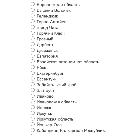
Воронежская область
Вышний Волочёк
Геленджик
Горно-Алтайск
город Чита
Горячий Ключ
Грозный
Дербент
Дзержинск
Евпатория
Еврейская автономная область
Ейск
Екатеринбург
Ессентуки
Забайкальский край
Златоуст
Иваново
Ивановская область
Ижевск
Иркутск
Иркутская область
Йошкар-Ола
Кабардино-Балкарская Республика