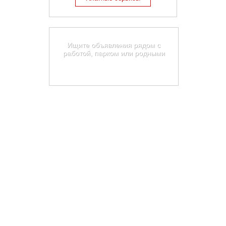
Карта недвижимости Тулы
Ищите объявления рядом с
работой, парком или родными
Найти на карте