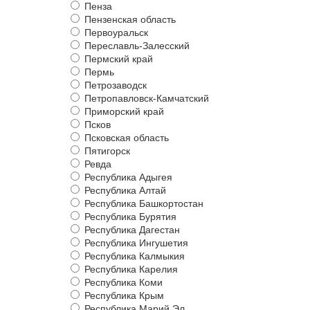
Пенза
Пензенская область
Первоуральск
Переславль-Залесский
Пермский край
Пермь
Петрозаводск
Петропавловск-Камчатский
Приморский край
Псков
Псковская область
Пятигорск
Ревда
Республика Адыгея
Республика Алтай
Республика Башкортостан
Республика Бурятия
Республика Дагестан
Республика Ингушетия
Республика Калмыкия
Республика Карелия
Республика Коми
Республика Крым
Республика Марий Эл