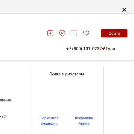
Войти
+7 (800) 101-0237
Тула
Лучшие риэлторы
данные
ьных
Тюрютиков
Фофанова
Владимир
Арина